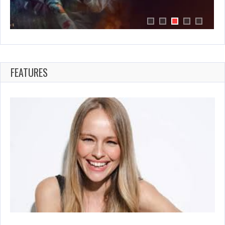
DI
DUNIA
TELEVISI
DAN
FILM
FEATURES
SPANYOL