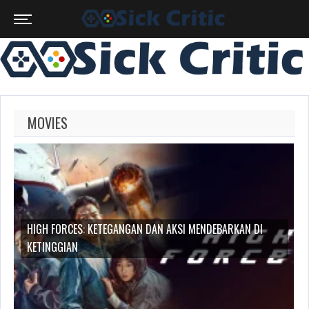
MOVIES
ESMERALDA
FORCES: KETEGANGAN DAN AKSI MENDEBARKAN DI
THE FORGOT
NGGIAN
NAMUN TAK 
MOYA:
FIGUR
BERPENGARUH