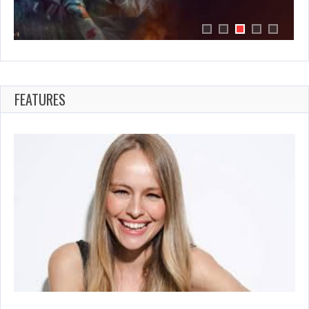
DI
DUNIA
TELEVISI
DAN
FILM
FEATURES
SPANYOL