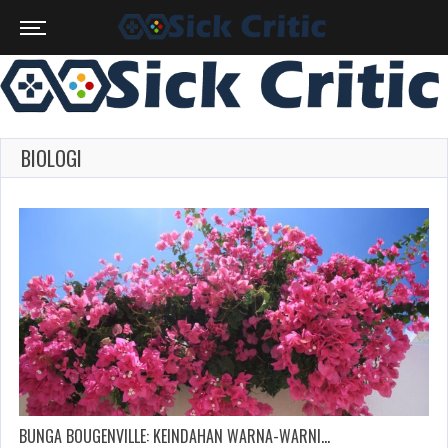
BIOLOGI
BUNGA BOUGENVILLE: KEINDAHAN WARNA-WARNI…