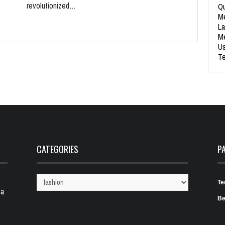
revolutionized…
Qu
Me
La
Me
Us
Te
CATEGORIES
P
Te
Categories
 a
Be