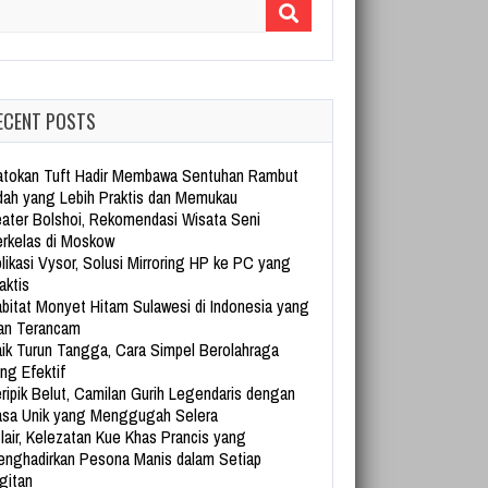
arch for:
ECENT POSTS
tokan Tuft Hadir Membawa Sentuhan Rambut
dah yang Lebih Praktis dan Memukau
ater Bolshoi, Rekomendasi Wisata Seni
rkelas di Moskow
likasi Vysor, Solusi Mirroring HP ke PC yang
aktis
bitat Monyet Hitam Sulawesi di Indonesia yang
an Terancam
ik Turun Tangga, Cara Simpel Berolahraga
ng Efektif
ripik Belut, Camilan Gurih Legendaris dengan
sa Unik yang Menggugah Selera
lair, Kelezatan Kue Khas Prancis yang
nghadirkan Pesona Manis dalam Setiap
gitan