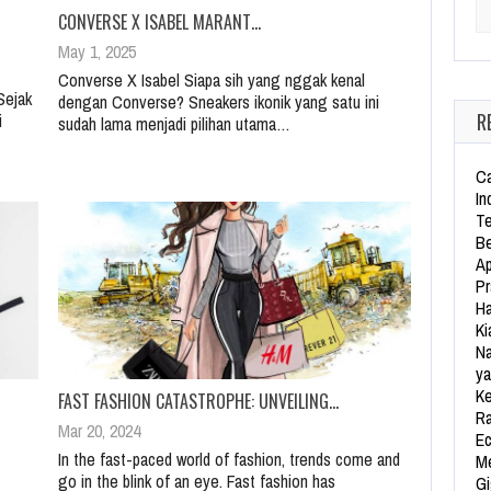
Se
CONVERSE X ISABEL MARANT…
May 1, 2025
Converse X Isabel Siapa sih yang nggak kenal
Sejak
dengan Converse? Sneakers ikonik yang satu ini
R
i
sudah lama menjadi pilihan utama…
Ca
In
Te
Be
Ap
Pr
Ha
Ki
Na
ya
Ke
FAST FASHION CATASTROPHE: UNVEILING…
Ra
Mar 20, 2024
Ec
In the fast-paced world of fashion, trends come and
Me
go in the blink of an eye. Fast fashion has
Gi