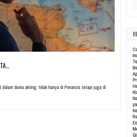
Se
R
Ca
In
Te
NTA…
Be
Ap
Pr
Ha
dalam dunia akting, tidak hanya di Perancis tetapi juga di
Ki
Na
ya
Ke
Ra
Ec
Me
Gi