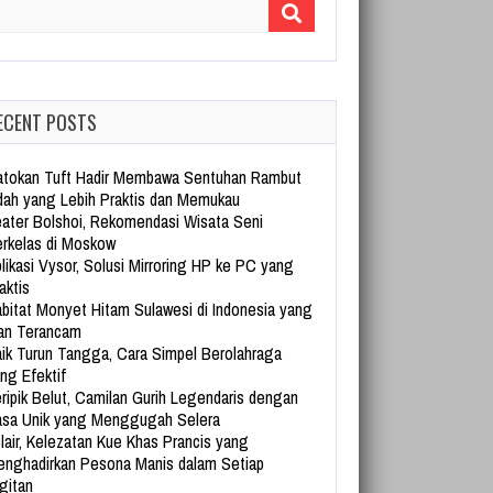
arch for:
ECENT POSTS
tokan Tuft Hadir Membawa Sentuhan Rambut
dah yang Lebih Praktis dan Memukau
ater Bolshoi, Rekomendasi Wisata Seni
rkelas di Moskow
likasi Vysor, Solusi Mirroring HP ke PC yang
aktis
bitat Monyet Hitam Sulawesi di Indonesia yang
an Terancam
ik Turun Tangga, Cara Simpel Berolahraga
ng Efektif
ripik Belut, Camilan Gurih Legendaris dengan
sa Unik yang Menggugah Selera
lair, Kelezatan Kue Khas Prancis yang
nghadirkan Pesona Manis dalam Setiap
gitan