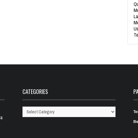
Qu
Me
La
Me
Us
Te
CATEGORIES
P
Te
Categories
 a
Be