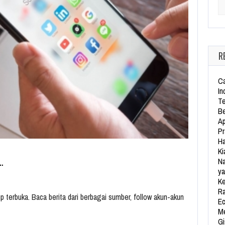
Se
R
Ca
In
Te
Be
Ap
Pr
Ha
Ki
…
Na
ya
Ke
Ra
 terbuka. Baca berita dari berbagai sumber, follow akun-akun
Ec
Me
Gi