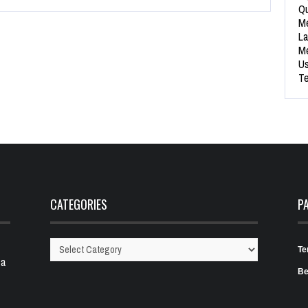
Qu
Me
La
Me
Us
Te
CATEGORIES
P
Te
Categories
 a
Be