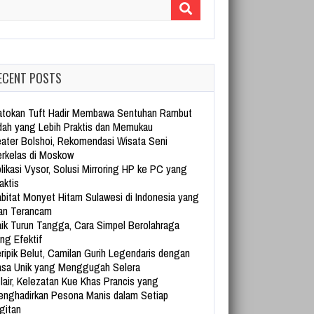
arch for:
ECENT POSTS
tokan Tuft Hadir Membawa Sentuhan Rambut
dah yang Lebih Praktis dan Memukau
ater Bolshoi, Rekomendasi Wisata Seni
rkelas di Moskow
likasi Vysor, Solusi Mirroring HP ke PC yang
aktis
bitat Monyet Hitam Sulawesi di Indonesia yang
an Terancam
ik Turun Tangga, Cara Simpel Berolahraga
ng Efektif
ripik Belut, Camilan Gurih Legendaris dengan
sa Unik yang Menggugah Selera
lair, Kelezatan Kue Khas Prancis yang
nghadirkan Pesona Manis dalam Setiap
gitan