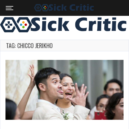
TAG: CHICCO JERIKHO