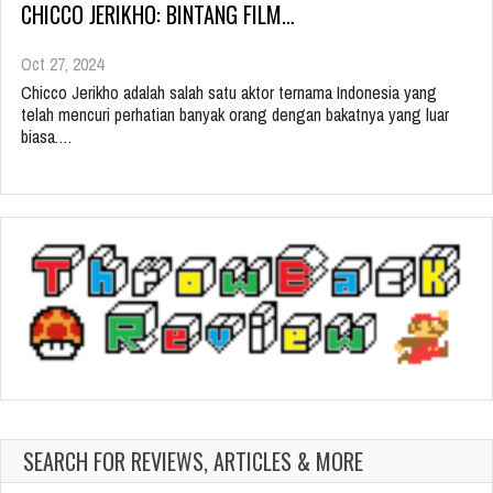
CHICCO JERIKHO: BINTANG FILM…
Oct 27, 2024
Chicco Jerikho adalah salah satu aktor ternama Indonesia yang
telah mencuri perhatian banyak orang dengan bakatnya yang luar
biasa.…
SEARCH FOR REVIEWS, ARTICLES & MORE