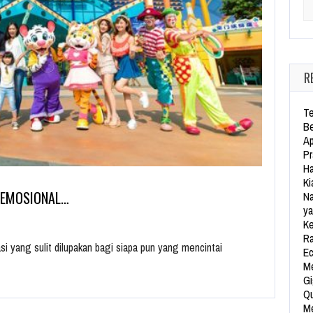
Se
R
Te
Be
Ap
Pr
Ha
Ki
 EMOSIONAL…
Na
ya
Ke
Ra
 yang sulit dilupakan bagi siapa pun yang mencintai
Ec
Me
Gi
Qu
Me