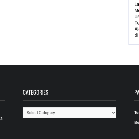
La
Me
Us
Te
Al
di
CATEGORIES
P
Te
Categories
 a
Be