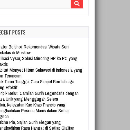
arch for:
ECENT POSTS
ater Bolshoi, Rekomendasi Wisata Seni
rkelas di Moskow
likasi Vysor, Solusi Mirroring HP ke PC yang
aktis
bitat Monyet Hitam Sulawesi di Indonesia yang
an Terancam
ik Turun Tangga, Cara Simpel Berolahraga
ng Efektif
ripik Belut, Camilan Gurih Legendaris dengan
sa Unik yang Menggugah Selera
lair, Kelezatan Kue Khas Prancis yang
nghadirkan Pesona Manis dalam Setiap
gitan
iche Pie, Sajian Gurih Elegan yang
nghadirkan Rasa Hangat di Setiap Gigitan