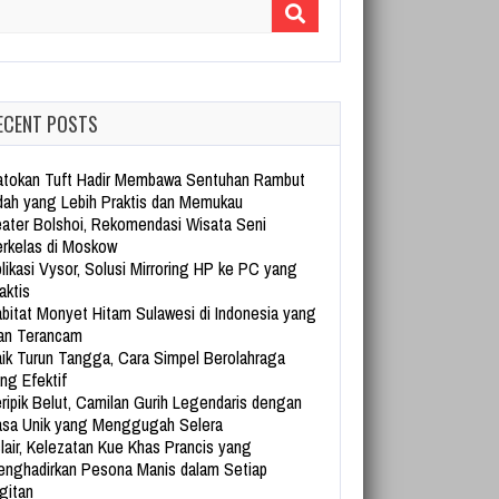
arch for:
ECENT POSTS
tokan Tuft Hadir Membawa Sentuhan Rambut
dah yang Lebih Praktis dan Memukau
ater Bolshoi, Rekomendasi Wisata Seni
rkelas di Moskow
likasi Vysor, Solusi Mirroring HP ke PC yang
aktis
bitat Monyet Hitam Sulawesi di Indonesia yang
an Terancam
ik Turun Tangga, Cara Simpel Berolahraga
ng Efektif
ripik Belut, Camilan Gurih Legendaris dengan
sa Unik yang Menggugah Selera
lair, Kelezatan Kue Khas Prancis yang
nghadirkan Pesona Manis dalam Setiap
gitan