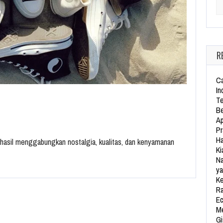
Se
R
Ca
In
Te
Be
Ap
Pr
Ha
erhasil menggabungkan nostalgia, kualitas, dan kenyamanan
Ki
Na
ya
Ke
Ra
Ec
Me
Gi