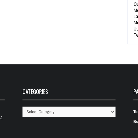
Qu
Me
La
Me
Us
Te
CATEGORIES
P
Te
Categories
 a
Be