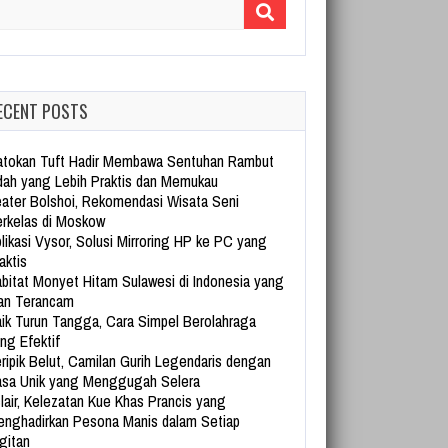
arch for:
ECENT POSTS
tokan Tuft Hadir Membawa Sentuhan Rambut
dah yang Lebih Praktis dan Memukau
ater Bolshoi, Rekomendasi Wisata Seni
rkelas di Moskow
likasi Vysor, Solusi Mirroring HP ke PC yang
aktis
bitat Monyet Hitam Sulawesi di Indonesia yang
an Terancam
ik Turun Tangga, Cara Simpel Berolahraga
ng Efektif
ripik Belut, Camilan Gurih Legendaris dengan
sa Unik yang Menggugah Selera
lair, Kelezatan Kue Khas Prancis yang
nghadirkan Pesona Manis dalam Setiap
gitan