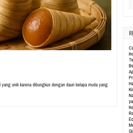
Se
R
Ca
In
Te
Be
Ap
Pr
Ha
al yang unik karena dibungkus dengan daun kelapa muda yang
Ki
Na
ya
Ke
Ra
Ec
Me
Gi