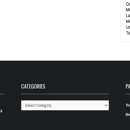
Qu
Me
La
Me
Us
Te
CATEGORIES
P
Te
Categories
 a
Be