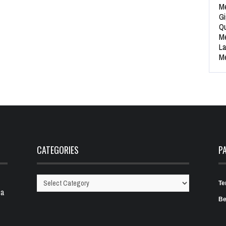
Me
Gi
Qu
Me
La
Me
CATEGORIES
P
Te
Categories
 a
Be