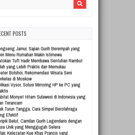
arch for:
ECENT POSTS
ngseng Jamur, Sajian Gurih Berempah yang
kin Menu Rumahan Makin Istimewa
tokan Tuft Hadir Membawa Sentuhan Rambut
dah yang Lebih Praktis dan Memukau
ater Bolshoi, Rekomendasi Wisata Seni
rkelas di Moskow
likasi Vysor, Solusi Mirroring HP ke PC yang
aktis
bitat Monyet Hitam Sulawesi di Indonesia yang
an Terancam
ik Turun Tangga, Cara Simpel Berolahraga
ng Efektif
ripik Belut, Camilan Gurih Legendaris dengan
sa Unik yang Menggugah Selera
lair, Kelezatan Kue Khas Prancis yang