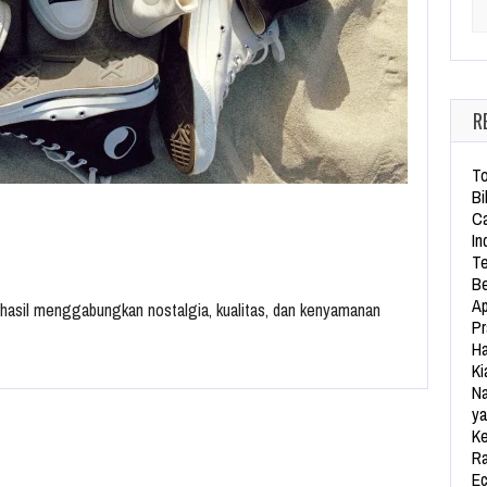
Se
R
To
Bi
Ca
In
Te
Be
Ap
erhasil menggabungkan nostalgia, kualitas, dan kenyamanan
Pr
Ha
Ki
Na
ya
Ke
Ra
Ec