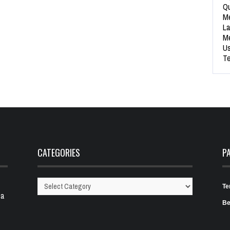
Qu
Me
La
Me
Us
Te
CATEGORIES
P
Te
Categories
 a
Be