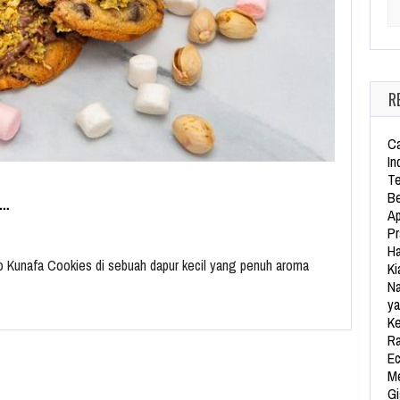
Se
R
Ca
In
Te
Be
I…
Ap
Pr
Ha
o Kunafa Cookies di sebuah dapur kecil yang penuh aroma
Ki
Na
ya
Ke
Ra
Ec
Me
Gi