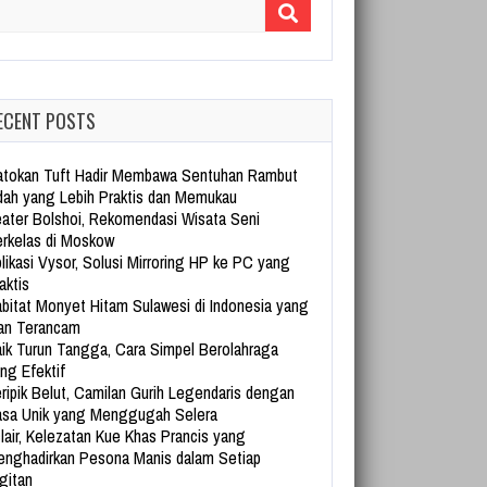
arch for:
ECENT POSTS
tokan Tuft Hadir Membawa Sentuhan Rambut
dah yang Lebih Praktis dan Memukau
ater Bolshoi, Rekomendasi Wisata Seni
rkelas di Moskow
likasi Vysor, Solusi Mirroring HP ke PC yang
aktis
bitat Monyet Hitam Sulawesi di Indonesia yang
an Terancam
ik Turun Tangga, Cara Simpel Berolahraga
ng Efektif
ripik Belut, Camilan Gurih Legendaris dengan
sa Unik yang Menggugah Selera
lair, Kelezatan Kue Khas Prancis yang
nghadirkan Pesona Manis dalam Setiap
gitan