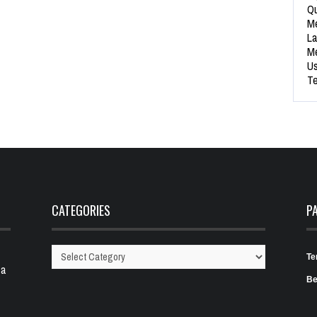
Qu
Me
La
Me
Us
Te
CATEGORIES
P
Te
Categories
 a
Be