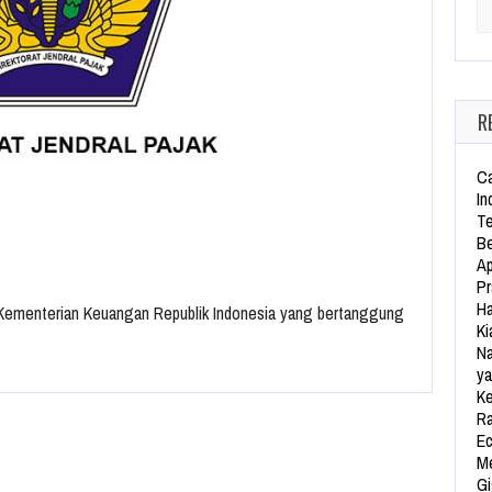
Se
R
Ca
In
Te
Be
Ap
Pr
Ha
 Kementerian Keuangan Republik Indonesia yang bertanggung
Ki
Na
ya
Ke
Ra
Ec
Me
Gi