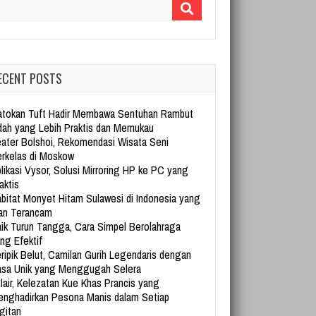
arch for:
ECENT POSTS
tokan Tuft Hadir Membawa Sentuhan Rambut
dah yang Lebih Praktis dan Memukau
ater Bolshoi, Rekomendasi Wisata Seni
rkelas di Moskow
likasi Vysor, Solusi Mirroring HP ke PC yang
aktis
bitat Monyet Hitam Sulawesi di Indonesia yang
an Terancam
ik Turun Tangga, Cara Simpel Berolahraga
ng Efektif
ripik Belut, Camilan Gurih Legendaris dengan
sa Unik yang Menggugah Selera
lair, Kelezatan Kue Khas Prancis yang
nghadirkan Pesona Manis dalam Setiap
gitan