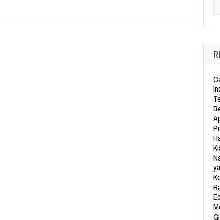
Se
R
Ca
In
Te
Be
Ap
Pr
Ha
Ki
Na
ya
Ke
Ra
Ec
Me
Gi