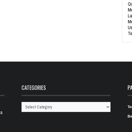
Qu
Me
La
Me
Us
Te
CATEGORIES
P
Te
Categories
 a
Be