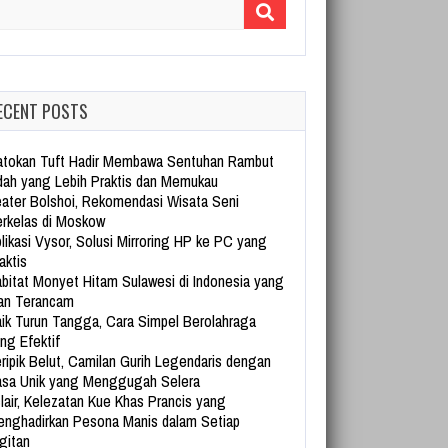
arch for:
ECENT POSTS
tokan Tuft Hadir Membawa Sentuhan Rambut
dah yang Lebih Praktis dan Memukau
ater Bolshoi, Rekomendasi Wisata Seni
rkelas di Moskow
likasi Vysor, Solusi Mirroring HP ke PC yang
aktis
bitat Monyet Hitam Sulawesi di Indonesia yang
an Terancam
ik Turun Tangga, Cara Simpel Berolahraga
ng Efektif
ripik Belut, Camilan Gurih Legendaris dengan
sa Unik yang Menggugah Selera
lair, Kelezatan Kue Khas Prancis yang
nghadirkan Pesona Manis dalam Setiap
gitan