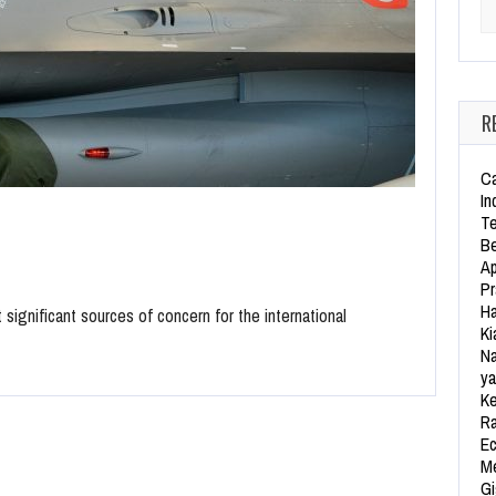
Se
R
Ca
In
Te
Be
Ap
Pr
Ha
 significant sources of concern for the international
Ki
Na
ya
Ke
Ra
Ec
Me
Gi