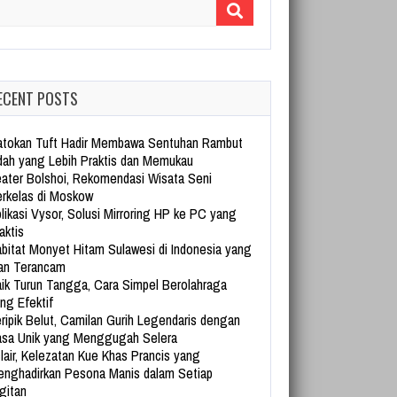
arch for:
ECENT POSTS
tokan Tuft Hadir Membawa Sentuhan Rambut
dah yang Lebih Praktis dan Memukau
ater Bolshoi, Rekomendasi Wisata Seni
rkelas di Moskow
likasi Vysor, Solusi Mirroring HP ke PC yang
aktis
bitat Monyet Hitam Sulawesi di Indonesia yang
an Terancam
ik Turun Tangga, Cara Simpel Berolahraga
ng Efektif
ripik Belut, Camilan Gurih Legendaris dengan
sa Unik yang Menggugah Selera
lair, Kelezatan Kue Khas Prancis yang
nghadirkan Pesona Manis dalam Setiap
gitan