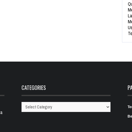
Qu
Me
La
Me
Us
Te
CATEGORIES
P
Te
Categories
 a
Be