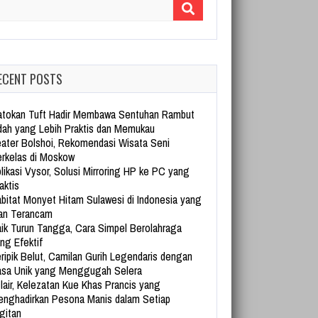
arch for:
ECENT POSTS
tokan Tuft Hadir Membawa Sentuhan Rambut
dah yang Lebih Praktis dan Memukau
ater Bolshoi, Rekomendasi Wisata Seni
rkelas di Moskow
likasi Vysor, Solusi Mirroring HP ke PC yang
aktis
bitat Monyet Hitam Sulawesi di Indonesia yang
an Terancam
ik Turun Tangga, Cara Simpel Berolahraga
ng Efektif
ripik Belut, Camilan Gurih Legendaris dengan
sa Unik yang Menggugah Selera
lair, Kelezatan Kue Khas Prancis yang
nghadirkan Pesona Manis dalam Setiap
gitan