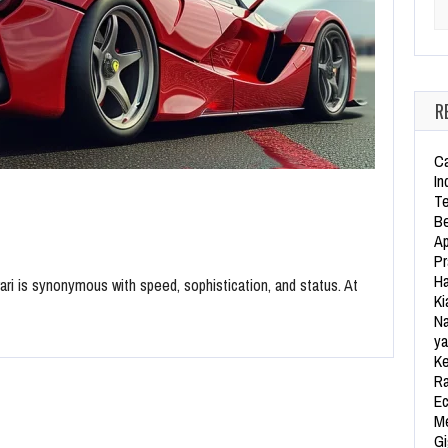
Se
R
Ca
In
Te
Be
Ap
Pr
Ha
rari is synonymous with speed, sophistication, and status. At
Ki
Na
ya
Ke
Ra
Ec
Me
Gi