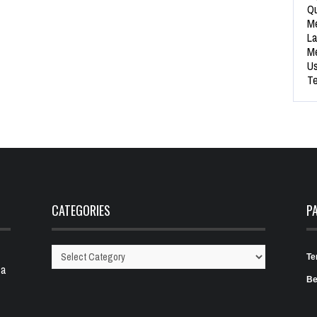
Qu
Me
La
Me
Us
Te
CATEGORIES
P
Te
Categories
 a
Be