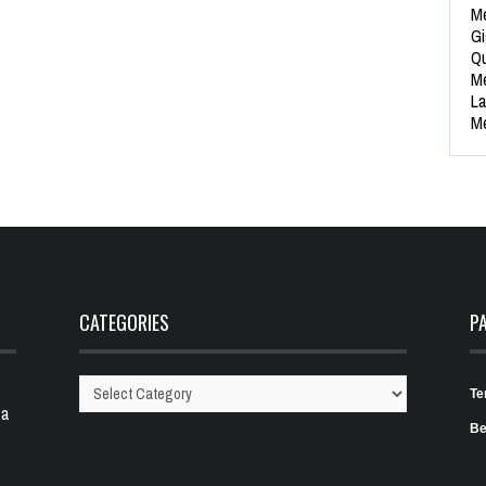
Me
Gi
Qu
Me
La
Me
CATEGORIES
P
Te
Categories
 a
Be