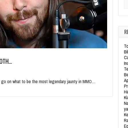
Se
R
To
Bi
Ca
ROTH…
In
Te
Be
Ap
d go on what to be the most legendary jaunty in MMO…
Pr
Ha
Ki
Na
ya
Ke
Ra
Ec