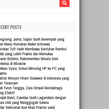
arch for:
ECENT POSTS
ngseng Jamur, Sajian Gurih Berempah yang
kin Menu Rumahan Makin Istimewa
tokan Tuft Hadir Membawa Sentuhan Rambut
dah yang Lebih Praktis dan Memukau
ater Bolshoi, Rekomendasi Wisata Seni
rkelas di Moskow
likasi Vysor, Solusi Mirroring HP ke PC yang
aktis
bitat Monyet Hitam Sulawesi di Indonesia yang
an Terancam
ik Turun Tangga, Cara Simpel Berolahraga
ng Efektif
ripik Belut, Camilan Gurih Legendaris dengan
sa Unik yang Menggugah Selera
lair, Kelezatan Kue Khas Prancis yang