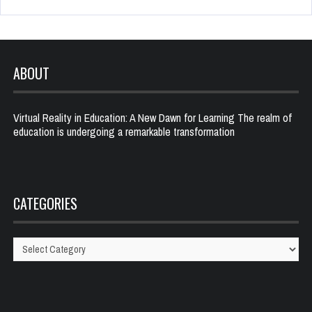
ABOUT
Virtual Reality in Education: A New Dawn for Learning The realm of
education is undergoing a remarkable transformation
CATEGORIES
Categories