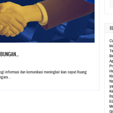
Se
R
Ca
In
Te
HUBUNGAN…
Be
Ap
Pr
Ha
logi informasi dan komunikasi meningkat kian cepat.Ruang
Ki
negara…
Na
ya
Ke
Ra
Ec
Me
Gi