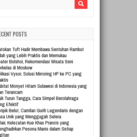
arch for:
ECENT POSTS
tokan Tuft Hadir Membawa Sentuhan Rambut
dah yang Lebih Praktis dan Memukau
ater Bolshoi, Rekomendasi Wisata Seni
rkelas di Moskow
likasi Vysor, Solusi Mirroring HP ke PC yang
aktis
bitat Monyet Hitam Sulawesi di Indonesia yang
an Terancam
ik Turun Tangga, Cara Simpel Berolahraga
ng Efektif
ripik Belut, Camilan Gurih Legendaris dengan
sa Unik yang Menggugah Selera
lair, Kelezatan Kue Khas Prancis yang
nghadirkan Pesona Manis dalam Setiap
gitan