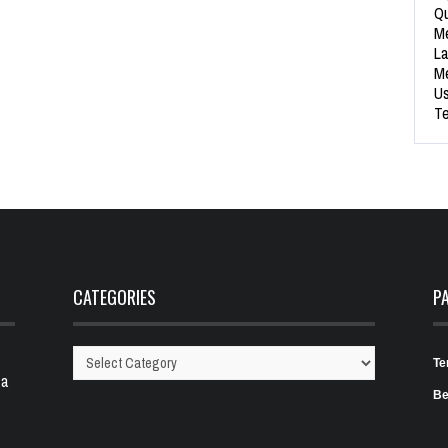
Qu
Me
La
Me
Us
Te
CATEGORIES
P
Te
Categories
 a
Be