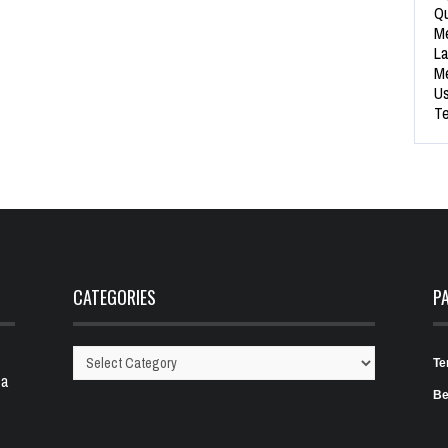
Qu
Me
La
Me
Us
Te
CATEGORIES
P
Te
Categories
 a
Be