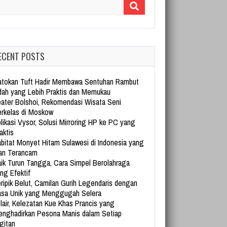
arch for:
ECENT POSTS
tokan Tuft Hadir Membawa Sentuhan Rambut
dah yang Lebih Praktis dan Memukau
ater Bolshoi, Rekomendasi Wisata Seni
rkelas di Moskow
likasi Vysor, Solusi Mirroring HP ke PC yang
aktis
bitat Monyet Hitam Sulawesi di Indonesia yang
an Terancam
ik Turun Tangga, Cara Simpel Berolahraga
ng Efektif
ripik Belut, Camilan Gurih Legendaris dengan
sa Unik yang Menggugah Selera
lair, Kelezatan Kue Khas Prancis yang
nghadirkan Pesona Manis dalam Setiap
gitan