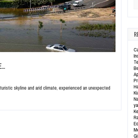
Se
R
Ca
In
Te
E…
Be
Ap
Pr
Ha
uturistic skyline and arid climate, experienced an unexpected
Ki
Na
ya
Ke
Ra
Ec
Me
Gi