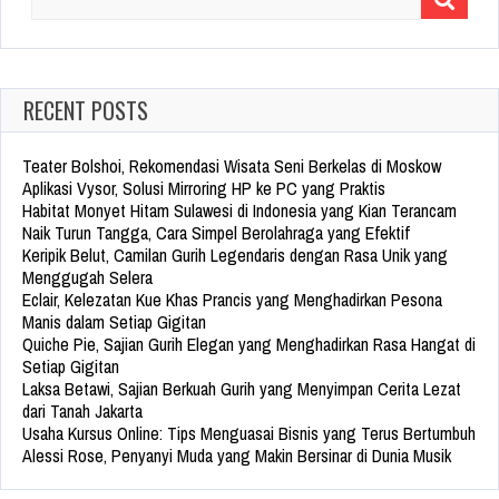
Search
for:
RECENT POSTS
Teater Bolshoi, Rekomendasi Wisata Seni Berkelas di Moskow
Aplikasi Vysor, Solusi Mirroring HP ke PC yang Praktis
Habitat Monyet Hitam Sulawesi di Indonesia yang Kian Terancam
Naik Turun Tangga, Cara Simpel Berolahraga yang Efektif
Keripik Belut, Camilan Gurih Legendaris dengan Rasa Unik yang
Menggugah Selera
Eclair, Kelezatan Kue Khas Prancis yang Menghadirkan Pesona
Manis dalam Setiap Gigitan
Quiche Pie, Sajian Gurih Elegan yang Menghadirkan Rasa Hangat di
Setiap Gigitan
Laksa Betawi, Sajian Berkuah Gurih yang Menyimpan Cerita Lezat
dari Tanah Jakarta
Usaha Kursus Online: Tips Menguasai Bisnis yang Terus Bertumbuh
Alessi Rose, Penyanyi Muda yang Makin Bersinar di Dunia Musik