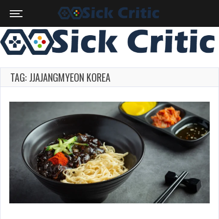
TAG: JJAJANGMYEON KOREA