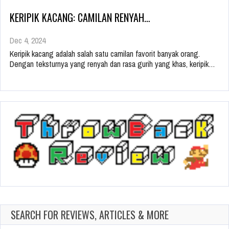
KERIPIK KACANG: CAMILAN RENYAH…
Dec 4, 2024
Keripik kacang adalah salah satu camilan favorit banyak orang.
Dengan teksturnya yang renyah dan rasa gurih yang khas, keripik…
SEARCH FOR REVIEWS, ARTICLES & MORE