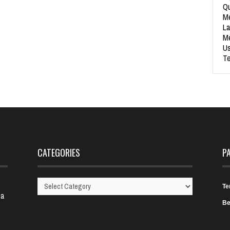
Qu
Me
La
Me
Us
Te
CATEGORIES
P
Te
Categories
 a
Be