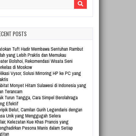
arch for:
ECENT POSTS
tokan Tuft Hadir Membawa Sentuhan Rambut
dah yang Lebih Praktis dan Memukau
ater Bolshoi, Rekomendasi Wisata Seni
rkelas di Moskow
likasi Vysor, Solusi Mirroring HP ke PC yang
aktis
bitat Monyet Hitam Sulawesi di Indonesia yang
an Terancam
ik Turun Tangga, Cara Simpel Berolahraga
ng Efektif
ripik Belut, Camilan Gurih Legendaris dengan
sa Unik yang Menggugah Selera
lair, Kelezatan Kue Khas Prancis yang
nghadirkan Pesona Manis dalam Setiap
gitan