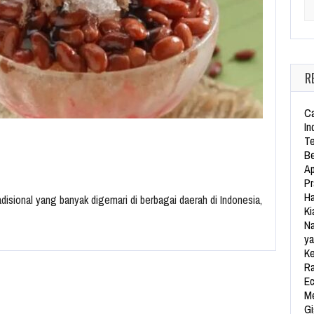
Se
R
Ca
In
Te
Be
Ap
Pr
Ha
isional yang banyak digemari di berbagai daerah di Indonesia,
Ki
Na
ya
Ke
Ra
Ec
Me
Gi