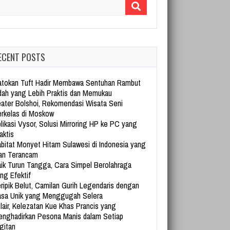
arch for:
ECENT POSTS
tokan Tuft Hadir Membawa Sentuhan Rambut
dah yang Lebih Praktis dan Memukau
ater Bolshoi, Rekomendasi Wisata Seni
rkelas di Moskow
likasi Vysor, Solusi Mirroring HP ke PC yang
aktis
bitat Monyet Hitam Sulawesi di Indonesia yang
an Terancam
ik Turun Tangga, Cara Simpel Berolahraga
ng Efektif
ripik Belut, Camilan Gurih Legendaris dengan
sa Unik yang Menggugah Selera
lair, Kelezatan Kue Khas Prancis yang
nghadirkan Pesona Manis dalam Setiap
gitan