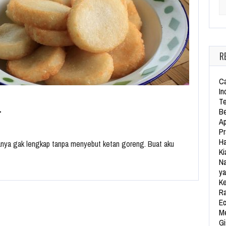
Se
R
Ca
In
Te
…
Be
Ap
Pr
Ha
asanya gak lengkap tanpa menyebut ketan goreng. Buat aku
Ki
Na
ya
Ke
Ra
Ec
Me
Gi