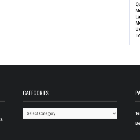
Qu
Me
La
Me
Us
Te
CATEGORIES
P
Te
Categories
 a
Be