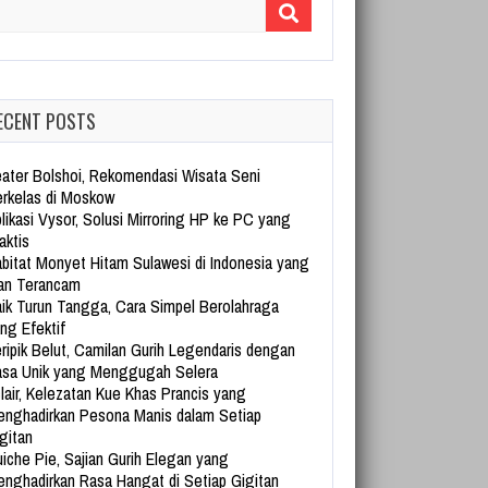
arch for:
ECENT POSTS
ater Bolshoi, Rekomendasi Wisata Seni
rkelas di Moskow
likasi Vysor, Solusi Mirroring HP ke PC yang
aktis
bitat Monyet Hitam Sulawesi di Indonesia yang
an Terancam
ik Turun Tangga, Cara Simpel Berolahraga
ng Efektif
ripik Belut, Camilan Gurih Legendaris dengan
sa Unik yang Menggugah Selera
lair, Kelezatan Kue Khas Prancis yang
nghadirkan Pesona Manis dalam Setiap
gitan
iche Pie, Sajian Gurih Elegan yang
nghadirkan Rasa Hangat di Setiap Gigitan