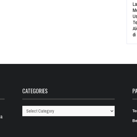
La
Me
Us
Te
Al
di
CATEGORIES
P
Te
Categories
 a
Be