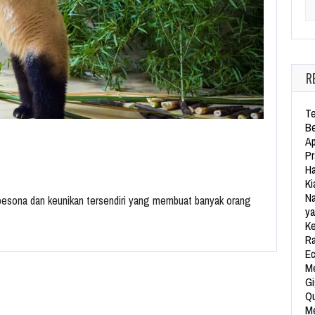
Se
R
Te
Be
Ap
Pr
Ha
Ki
Na
i pesona dan keunikan tersendiri yang membuat banyak orang
ya
Ke
Ra
Ec
Me
Gi
Qu
Me