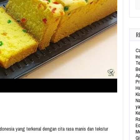
Se
R
Ca
In
Te
Be
Ap
Pr
Ha
Ki
Na
ya
Ke
Ra
Ec
ndonesia yang terkenal dengan cita rasa manis dan tekstur
Me
Gi