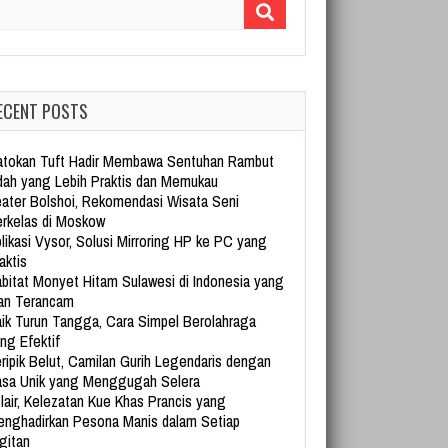
arch for:
ECENT POSTS
tokan Tuft Hadir Membawa Sentuhan Rambut
dah yang Lebih Praktis dan Memukau
ater Bolshoi, Rekomendasi Wisata Seni
rkelas di Moskow
likasi Vysor, Solusi Mirroring HP ke PC yang
aktis
bitat Monyet Hitam Sulawesi di Indonesia yang
an Terancam
ik Turun Tangga, Cara Simpel Berolahraga
ng Efektif
ripik Belut, Camilan Gurih Legendaris dengan
sa Unik yang Menggugah Selera
lair, Kelezatan Kue Khas Prancis yang
nghadirkan Pesona Manis dalam Setiap
gitan