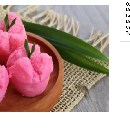
Qu
Me
La
Me
Us
Te