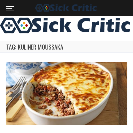
TAG: KULINER MOUSSAKA