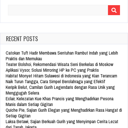
Search
for:
RECENT POSTS
Catokan Tuft Hadir Membawa Sentuhan Rambut Indah yang Lebih
Praktis dan Memukau
Teater Bolshoi, Rekomendasi Wisata Seni Berkelas di Moskow
Aplikasi Vysor, Solusi Mirroring HP ke PC yang Praktis
Habitat Monyet Hitam Sulawesi di Indonesia yang Kian Terancam
Naik Turun Tangga, Cara Simpel Berolahraga yang Efektif
Keripik Belut, Camilan Gurih Legendaris dengan Rasa Unik yang
Menggugah Selera
Eclair, Kelezatan Kue Khas Prancis yang Menghadirkan Pesona
Manis dalam Setiap Gigitan
Quiche Pie, Sajian Gurih Elegan yang Menghadirkan Rasa Hangat di
Setiap Gigitan
Laksa Betawi, Sajian Berkuah Gurih yang Menyimpan Cerita Lezat
dari Tanah Jakarta