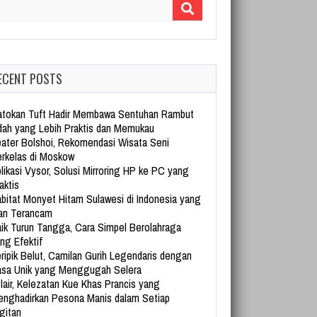
arch for:
ECENT POSTS
tokan Tuft Hadir Membawa Sentuhan Rambut
dah yang Lebih Praktis dan Memukau
ater Bolshoi, Rekomendasi Wisata Seni
rkelas di Moskow
likasi Vysor, Solusi Mirroring HP ke PC yang
aktis
bitat Monyet Hitam Sulawesi di Indonesia yang
an Terancam
ik Turun Tangga, Cara Simpel Berolahraga
ng Efektif
ripik Belut, Camilan Gurih Legendaris dengan
sa Unik yang Menggugah Selera
lair, Kelezatan Kue Khas Prancis yang
nghadirkan Pesona Manis dalam Setiap
gitan