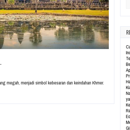
Se
R
Ca
In
Te
…
Be
Ap
Pr
Ha
yang megah, menjadi simbol kebesaran dan keindahan Khmer.
Ki
Na
ya
Ke
Ra
Ec
Me
Gi