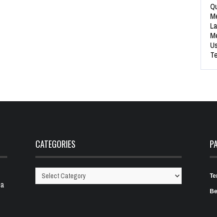
Qu
Me
La
Me
Us
Te
CATEGORIES
P
Te
Categories
 a
Be