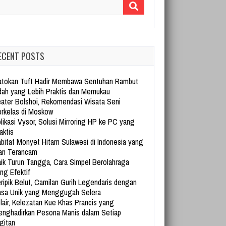
arch for:
ECENT POSTS
tokan Tuft Hadir Membawa Sentuhan Rambut
dah yang Lebih Praktis dan Memukau
ater Bolshoi, Rekomendasi Wisata Seni
rkelas di Moskow
likasi Vysor, Solusi Mirroring HP ke PC yang
aktis
bitat Monyet Hitam Sulawesi di Indonesia yang
an Terancam
ik Turun Tangga, Cara Simpel Berolahraga
ng Efektif
ripik Belut, Camilan Gurih Legendaris dengan
sa Unik yang Menggugah Selera
lair, Kelezatan Kue Khas Prancis yang
nghadirkan Pesona Manis dalam Setiap
gitan