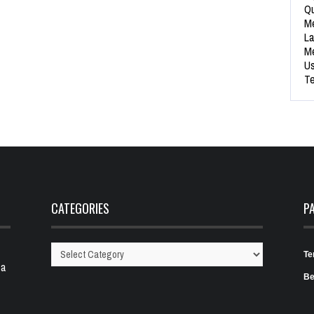
Qu
Me
La
Me
Us
Te
CATEGORIES
P
Te
Categories
 a
Be