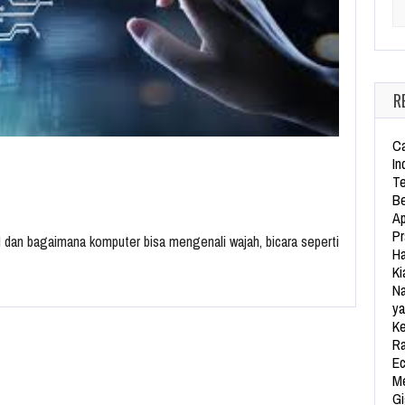
Se
R
Ca
In
Te
Be
Ap
Pr
 dan bagaimana komputer bisa mengenali wajah, bicara seperti
Ha
Ki
Na
ya
Ke
Ra
Ec
Me
Gi