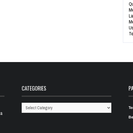
Qu
Me
La
Me
Us
Te
CATEGORIES
P
Te
Categories
 a
Be