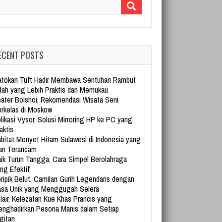
arch for:
ECENT POSTS
tokan Tuft Hadir Membawa Sentuhan Rambut
dah yang Lebih Praktis dan Memukau
ater Bolshoi, Rekomendasi Wisata Seni
rkelas di Moskow
likasi Vysor, Solusi Mirroring HP ke PC yang
aktis
bitat Monyet Hitam Sulawesi di Indonesia yang
an Terancam
ik Turun Tangga, Cara Simpel Berolahraga
ng Efektif
ripik Belut, Camilan Gurih Legendaris dengan
sa Unik yang Menggugah Selera
lair, Kelezatan Kue Khas Prancis yang
nghadirkan Pesona Manis dalam Setiap
gitan