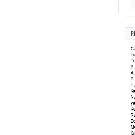
Se
R
Ca
In
Te
Be
Ap
Pr
Ha
Ki
Na
ya
Ke
Ra
Ec
Me
Gi