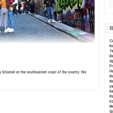
Se
R
Ca
In
Te
Be
Ap
Pr
Ha
a Situated on the southeastern coast of the country, this
Ki
Na
ya
Ke
Ra
Ec
Me
Gi