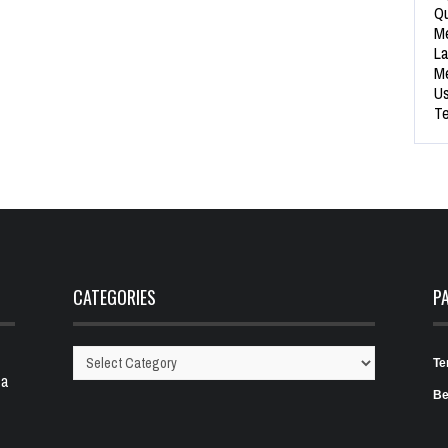
Qu
Me
La
Me
Us
Te
CATEGORIES
P
Te
Categories
 a
Be