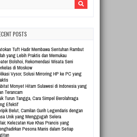
arch for:
ECENT POSTS
tokan Tuft Hadir Membawa Sentuhan Rambut
dah yang Lebih Praktis dan Memukau
ater Bolshoi, Rekomendasi Wisata Seni
rkelas di Moskow
likasi Vysor, Solusi Mirroring HP ke PC yang
aktis
bitat Monyet Hitam Sulawesi di Indonesia yang
an Terancam
ik Turun Tangga, Cara Simpel Berolahraga
ng Efektif
ripik Belut, Camilan Gurih Legendaris dengan
sa Unik yang Menggugah Selera
lair, Kelezatan Kue Khas Prancis yang
nghadirkan Pesona Manis dalam Setiap
gitan