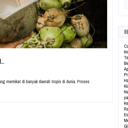
Se
R
Ca
In
Te
N…
Be
Ap
Pr
Ha
ang memikat di banyak daerah tropis di dunia. Proses
Ki
Na
ya
Ke
Ra
Ec
Me
Gi