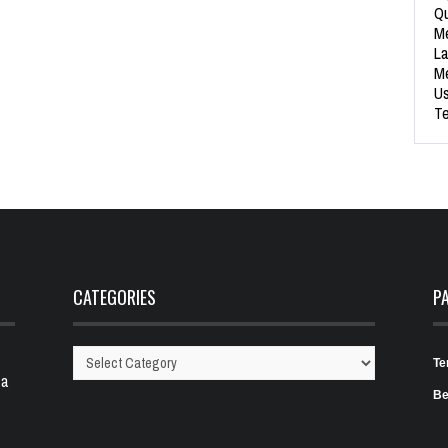
Qu
Me
La
Me
Us
Te
CATEGORIES
P
Te
Categories
 a
Be