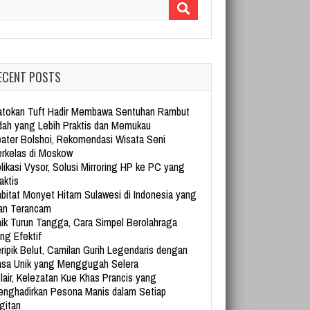
arch for:
ECENT POSTS
tokan Tuft Hadir Membawa Sentuhan Rambut
dah yang Lebih Praktis dan Memukau
ater Bolshoi, Rekomendasi Wisata Seni
rkelas di Moskow
likasi Vysor, Solusi Mirroring HP ke PC yang
aktis
bitat Monyet Hitam Sulawesi di Indonesia yang
an Terancam
ik Turun Tangga, Cara Simpel Berolahraga
ng Efektif
ripik Belut, Camilan Gurih Legendaris dengan
sa Unik yang Menggugah Selera
lair, Kelezatan Kue Khas Prancis yang
nghadirkan Pesona Manis dalam Setiap
gitan