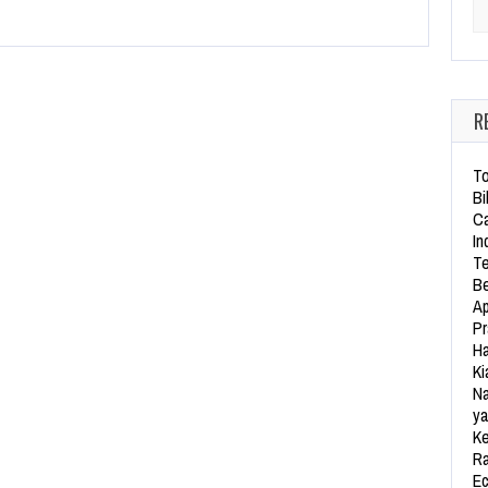
Se
R
To
Bi
Ca
In
Te
Be
Ap
Pr
Ha
Ki
Na
ya
Ke
Ra
Ec