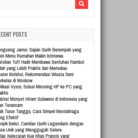
arch for:
ECENT POSTS
ngseng Jamur, Sajian Gurih Berempah yang
kin Menu Rumahan Makin Istimewa
tokan Tuft Hadir Membawa Sentuhan Rambut
dah yang Lebih Praktis dan Memukau
ater Bolshoi, Rekomendasi Wisata Seni
rkelas di Moskow
likasi Vysor, Solusi Mirroring HP ke PC yang
aktis
bitat Monyet Hitam Sulawesi di Indonesia yang
an Terancam
ik Turun Tangga, Cara Simpel Berolahraga
ng Efektif
ripik Belut, Camilan Gurih Legendaris dengan
sa Unik yang Menggugah Selera
lair, Kelezatan Kue Khas Prancis yang