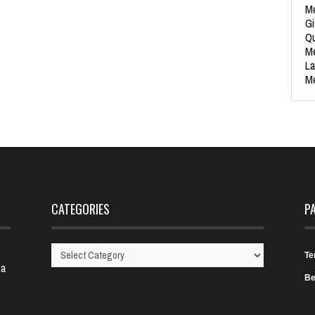
Me
Gi
Qu
Me
La
Me
CATEGORIES
P
Te
Categories
 a
Be