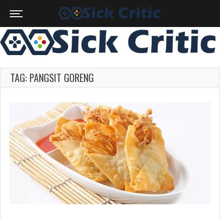
TAG: PANGSIT GORENG