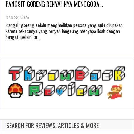
PANGSIT GORENG RENYAHNYA MENGGODA…
Dec 23, 2025
Pangsit goreng selalu menghadirkan pesona yang sulit dilupakan
karena teksturnya yang renyah langsung menyapa lidah dengan
hangat. Selain itu…
SEARCH FOR REVIEWS, ARTICLES & MORE