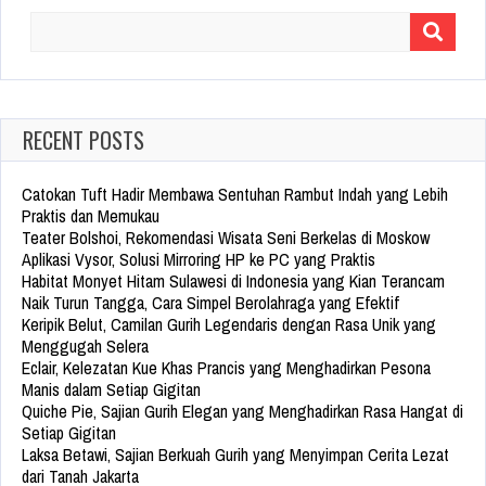
Search
for:
RECENT POSTS
Catokan Tuft Hadir Membawa Sentuhan Rambut Indah yang Lebih
Praktis dan Memukau
Teater Bolshoi, Rekomendasi Wisata Seni Berkelas di Moskow
Aplikasi Vysor, Solusi Mirroring HP ke PC yang Praktis
Habitat Monyet Hitam Sulawesi di Indonesia yang Kian Terancam
Naik Turun Tangga, Cara Simpel Berolahraga yang Efektif
Keripik Belut, Camilan Gurih Legendaris dengan Rasa Unik yang
Menggugah Selera
Eclair, Kelezatan Kue Khas Prancis yang Menghadirkan Pesona
Manis dalam Setiap Gigitan
Quiche Pie, Sajian Gurih Elegan yang Menghadirkan Rasa Hangat di
Setiap Gigitan
Laksa Betawi, Sajian Berkuah Gurih yang Menyimpan Cerita Lezat
dari Tanah Jakarta