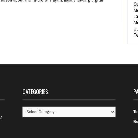
Qu
Me
La
Me
Us
Te
CATEGORIES
P
Te
Categories
 a
Be