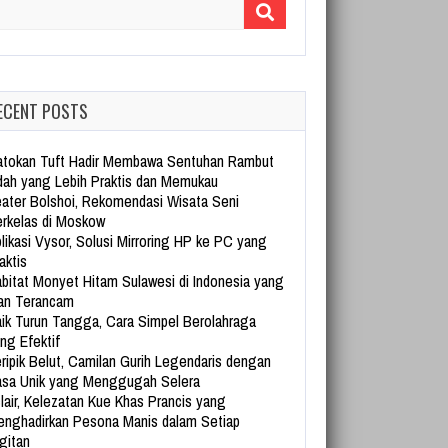
arch for:
ECENT POSTS
tokan Tuft Hadir Membawa Sentuhan Rambut
dah yang Lebih Praktis dan Memukau
ater Bolshoi, Rekomendasi Wisata Seni
rkelas di Moskow
likasi Vysor, Solusi Mirroring HP ke PC yang
aktis
bitat Monyet Hitam Sulawesi di Indonesia yang
an Terancam
ik Turun Tangga, Cara Simpel Berolahraga
ng Efektif
ripik Belut, Camilan Gurih Legendaris dengan
sa Unik yang Menggugah Selera
lair, Kelezatan Kue Khas Prancis yang
nghadirkan Pesona Manis dalam Setiap
gitan