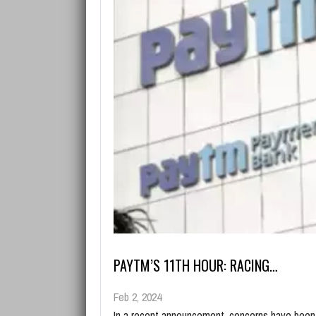
PAYTM’S 11TH HOUR: RACING…
Feb 2, 2024
In a recent announcement, concerns have been ra