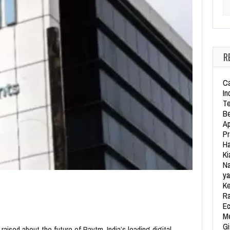
Se
R
Ca
In
Te
Be
Ap
Pr
Ha
Ki
Na
ya
Ke
Ra
Ec
Me
Gi
ised about the future of Paytm, India’s leading digital