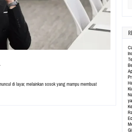
Se
R
Ca
In
Te
…
Be
Ap
Pr
Ha
muncul di layar, melainkan sosok yang mampu membuat
Ki
Na
ya
Ke
Ra
Ec
Me
Gi