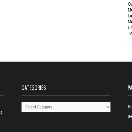
Qu
Me
La
Me
Us
Te
CATEGORIES
P
Te
Categories
 a
Be