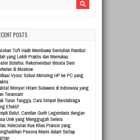
arch for:
ECENT POSTS
tokan Tuft Hadir Membawa Sentuhan Rambut
dah yang Lebih Praktis dan Memukau
ater Bolshoi, Rekomendasi Wisata Seni
rkelas di Moskow
likasi Vysor, Solusi Mirroring HP ke PC yang
aktis
bitat Monyet Hitam Sulawesi di Indonesia yang
an Terancam
ik Turun Tangga, Cara Simpel Berolahraga
ng Efektif
ripik Belut, Camilan Gurih Legendaris dengan
sa Unik yang Menggugah Selera
lair, Kelezatan Kue Khas Prancis yang
nghadirkan Pesona Manis dalam Setiap
gitan