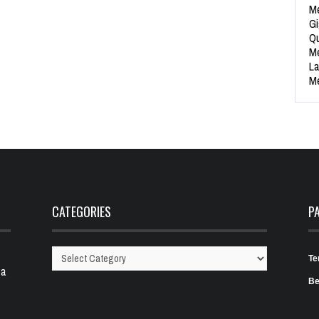
Me
Gi
Qu
Me
La
Me
CATEGORIES
P
Te
Categories
 a
Be