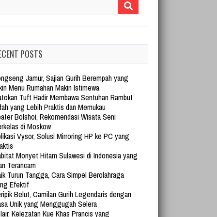
arch for:
ECENT POSTS
ngseng Jamur, Sajian Gurih Berempah yang
kin Menu Rumahan Makin Istimewa
tokan Tuft Hadir Membawa Sentuhan Rambut
dah yang Lebih Praktis dan Memukau
ater Bolshoi, Rekomendasi Wisata Seni
rkelas di Moskow
likasi Vysor, Solusi Mirroring HP ke PC yang
aktis
bitat Monyet Hitam Sulawesi di Indonesia yang
an Terancam
ik Turun Tangga, Cara Simpel Berolahraga
ng Efektif
ripik Belut, Camilan Gurih Legendaris dengan
sa Unik yang Menggugah Selera
lair, Kelezatan Kue Khas Prancis yang