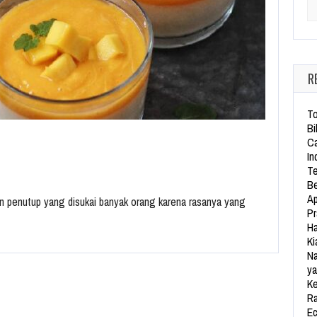
Se
R
To
Bi
Ca
In
Te
Be
Ap
n penutup yang disukai banyak orang karena rasanya yang
Pr
Ha
Ki
Na
ya
Ke
Ra
Ec