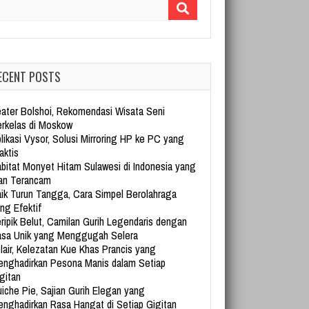
arch for:
ECENT POSTS
ater Bolshoi, Rekomendasi Wisata Seni
rkelas di Moskow
likasi Vysor, Solusi Mirroring HP ke PC yang
aktis
bitat Monyet Hitam Sulawesi di Indonesia yang
an Terancam
ik Turun Tangga, Cara Simpel Berolahraga
ng Efektif
ripik Belut, Camilan Gurih Legendaris dengan
sa Unik yang Menggugah Selera
lair, Kelezatan Kue Khas Prancis yang
nghadirkan Pesona Manis dalam Setiap
gitan
iche Pie, Sajian Gurih Elegan yang
nghadirkan Rasa Hangat di Setiap Gigitan