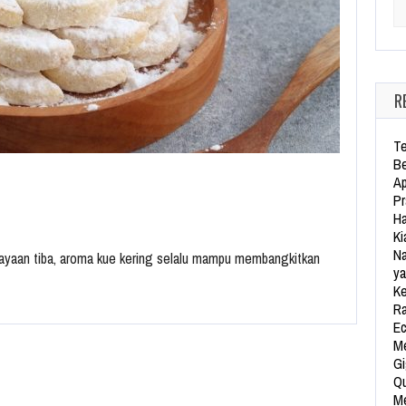
Se
R
Te
Be
Ap
Pr
Ha
Ki
Na
rayaan tiba, aroma kue kering selalu mampu membangkitkan
ya
Ke
Ra
Ec
Me
Gi
Qu
Me