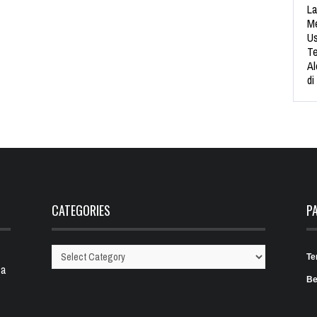
La
Me
Us
Te
Al
di
CATEGORIES
P
Te
Categories
 a
Be