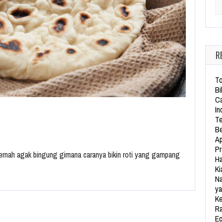
Se
R
To
Bi
Ca
In
Te
Be
Ap
Pr
 pernah agak bingung gimana caranya bikin roti yang gampang
Ha
Ki
Na
ya
Ke
Ra
Ec