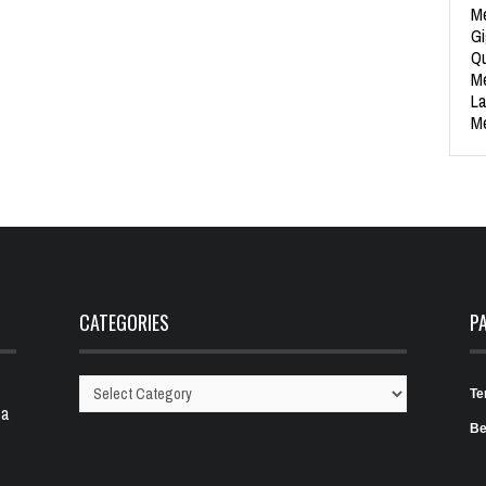
Me
Gi
Qu
Me
La
Me
CATEGORIES
P
Te
Categories
 a
Be