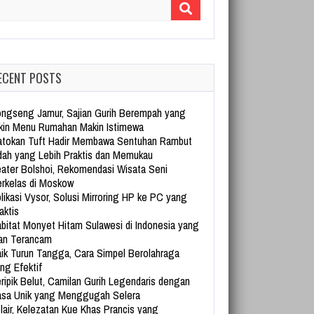
arch for:
ECENT POSTS
ngseng Jamur, Sajian Gurih Berempah yang
kin Menu Rumahan Makin Istimewa
tokan Tuft Hadir Membawa Sentuhan Rambut
dah yang Lebih Praktis dan Memukau
ater Bolshoi, Rekomendasi Wisata Seni
rkelas di Moskow
likasi Vysor, Solusi Mirroring HP ke PC yang
aktis
bitat Monyet Hitam Sulawesi di Indonesia yang
an Terancam
ik Turun Tangga, Cara Simpel Berolahraga
ng Efektif
ripik Belut, Camilan Gurih Legendaris dengan
sa Unik yang Menggugah Selera
lair, Kelezatan Kue Khas Prancis yang