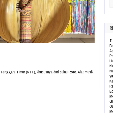
Se
R
Te
Be
Ap
…
Pr
Ha
Ki
Na
a Tenggara Timur (NTT), khususnya dari pulau Rote. Alat musik
ya
Ke
Ra
Ec
Me
Gi
Qu
Me