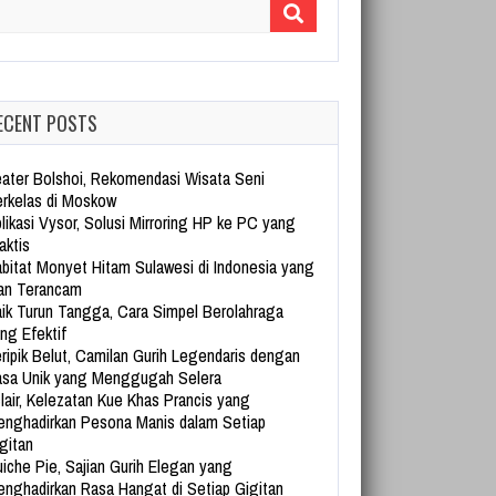
arch for:
ECENT POSTS
ater Bolshoi, Rekomendasi Wisata Seni
rkelas di Moskow
likasi Vysor, Solusi Mirroring HP ke PC yang
aktis
bitat Monyet Hitam Sulawesi di Indonesia yang
an Terancam
ik Turun Tangga, Cara Simpel Berolahraga
ng Efektif
ripik Belut, Camilan Gurih Legendaris dengan
sa Unik yang Menggugah Selera
lair, Kelezatan Kue Khas Prancis yang
nghadirkan Pesona Manis dalam Setiap
gitan
iche Pie, Sajian Gurih Elegan yang
nghadirkan Rasa Hangat di Setiap Gigitan