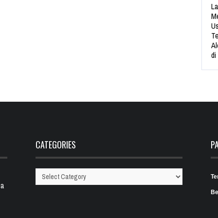
La
Me
Us
Te
Al
di
CATEGORIES
P
Te
Categories
 a
Be