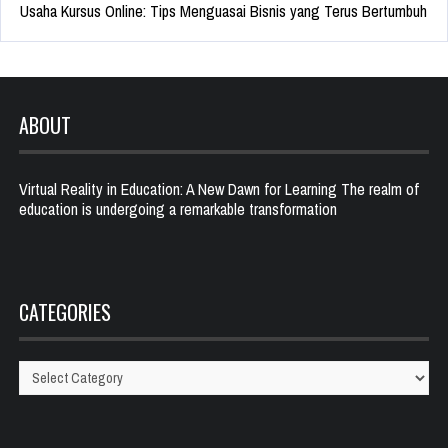
Usaha Kursus Online: Tips Menguasai Bisnis yang Terus Bertumbuh
ABOUT
Virtual Reality in Education: A New Dawn for Learning The realm of
education is undergoing a remarkable transformation
CATEGORIES
Categories