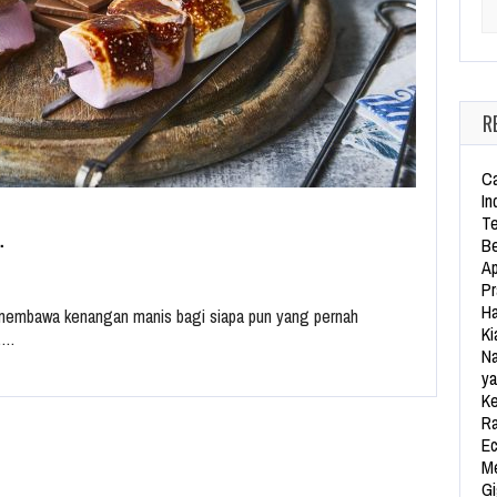
Se
R
Ca
In
Te
…
Be
Ap
Pr
Ha
 membawa kenangan manis bagi siapa pun yang pernah
Ki
h,…
Na
ya
Ke
Ra
Ec
Me
Gi