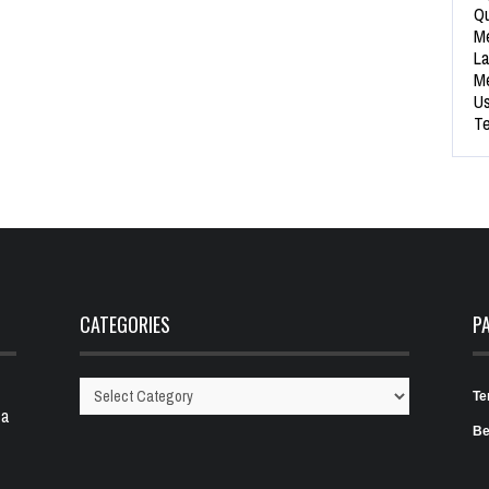
Qu
Me
La
Me
Us
Te
CATEGORIES
P
Te
Categories
 a
Be