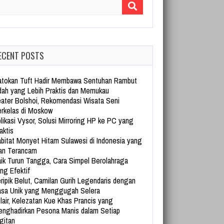
arch for:
ECENT POSTS
tokan Tuft Hadir Membawa Sentuhan Rambut
dah yang Lebih Praktis dan Memukau
ater Bolshoi, Rekomendasi Wisata Seni
rkelas di Moskow
likasi Vysor, Solusi Mirroring HP ke PC yang
aktis
bitat Monyet Hitam Sulawesi di Indonesia yang
an Terancam
ik Turun Tangga, Cara Simpel Berolahraga
ng Efektif
ripik Belut, Camilan Gurih Legendaris dengan
sa Unik yang Menggugah Selera
lair, Kelezatan Kue Khas Prancis yang
nghadirkan Pesona Manis dalam Setiap
gitan