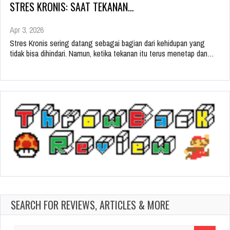
STRES KRONIS: SAAT TEKANAN…
Apr 3, 2026
Stres Kronis sering datang sebagai bagian dari kehidupan yang
tidak bisa dihindari. Namun, ketika tekanan itu terus menetap dan…
SEARCH FOR REVIEWS, ARTICLES & MORE