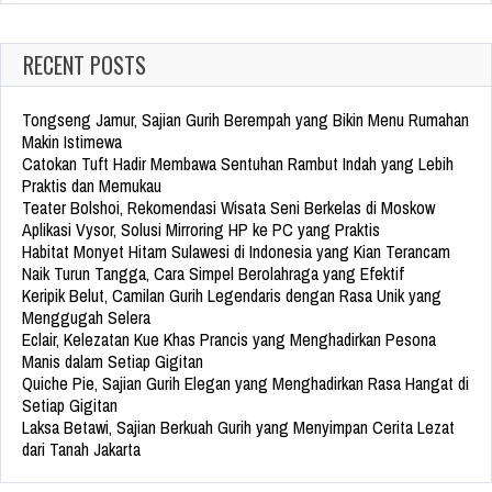
RECENT POSTS
Tongseng Jamur, Sajian Gurih Berempah yang Bikin Menu Rumahan
Makin Istimewa
Catokan Tuft Hadir Membawa Sentuhan Rambut Indah yang Lebih
Praktis dan Memukau
Teater Bolshoi, Rekomendasi Wisata Seni Berkelas di Moskow
Aplikasi Vysor, Solusi Mirroring HP ke PC yang Praktis
Habitat Monyet Hitam Sulawesi di Indonesia yang Kian Terancam
Naik Turun Tangga, Cara Simpel Berolahraga yang Efektif
Keripik Belut, Camilan Gurih Legendaris dengan Rasa Unik yang
Menggugah Selera
Eclair, Kelezatan Kue Khas Prancis yang Menghadirkan Pesona
Manis dalam Setiap Gigitan
Quiche Pie, Sajian Gurih Elegan yang Menghadirkan Rasa Hangat di
Setiap Gigitan
Laksa Betawi, Sajian Berkuah Gurih yang Menyimpan Cerita Lezat
dari Tanah Jakarta