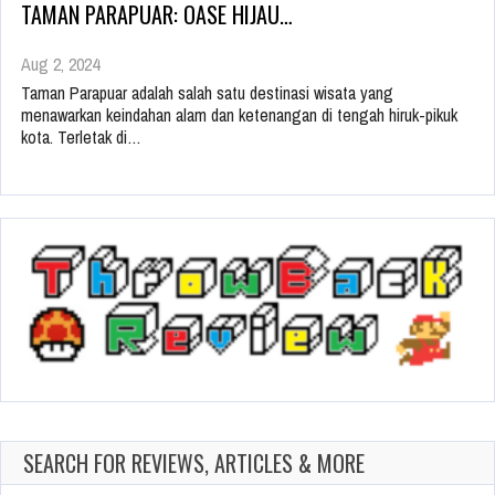
TAMAN PARAPUAR: OASE HIJAU…
Aug 2, 2024
Taman Parapuar adalah salah satu destinasi wisata yang
menawarkan keindahan alam dan ketenangan di tengah hiruk-pikuk
kota. Terletak di…
SEARCH FOR REVIEWS, ARTICLES & MORE