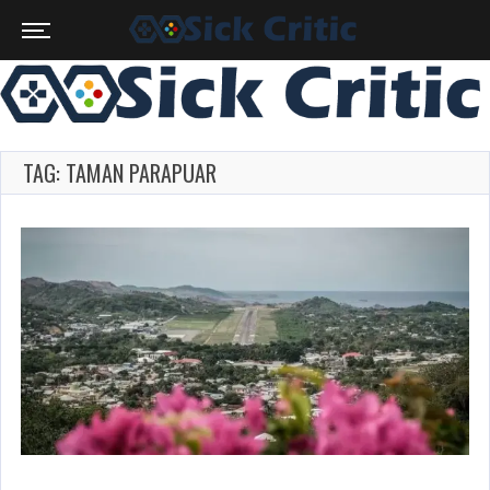
TAG: TAMAN PARAPUAR