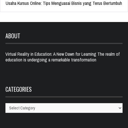
Usaha Kursus Online: Tips Menguasai Bisnis yang Terus Bertumbuh
ABOUT
Virtual Reality in Education: A New Dawn for Learning The realm of
education is undergoing a remarkable transformation
CATEGORIES
Categories