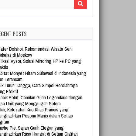
arch for:
ECENT POSTS
ater Bolshoi, Rekomendasi Wisata Seni
rkelas di Moskow
likasi Vysor, Solusi Mirroring HP ke PC yang
aktis
bitat Monyet Hitam Sulawesi di Indonesia yang
an Terancam
ik Turun Tangga, Cara Simpel Berolahraga
ng Efektif
ripik Belut, Camilan Gurih Legendaris dengan
sa Unik yang Menggugah Selera
lair, Kelezatan Kue Khas Prancis yang
nghadirkan Pesona Manis dalam Setiap
gitan
iche Pie, Sajian Gurih Elegan yang
nghadirkan Rasa Hangat di Setiap Gigitan