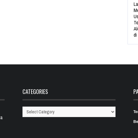
La
Me
Us
Te
Al
di
CATEGORIES
P
Te
Categories
 a
Be