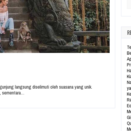
Se
R
Te
Be
Ap
Pr
Ha
Ki
Na
unjung langsung diselimuti oleh suasana yang unik.
ya
k, sementara…
Ke
Ra
Ec
Me
Gi
Qu
Me