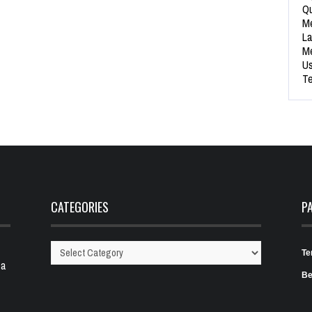
Qu
Me
La
Me
Us
Te
CATEGORIES
P
Te
Categories
 a
Be