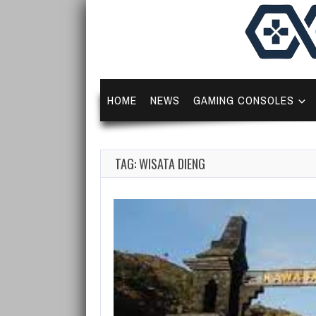
HOME
NEWS
GAMING CONSOLES
TAG: WISATA DIENG