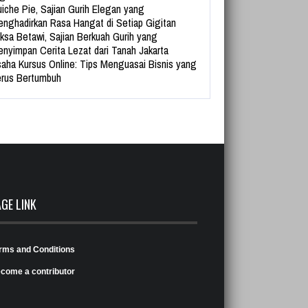
iche Pie, Sajian Gurih Elegan yang
nghadirkan Rasa Hangat di Setiap Gigitan
ksa Betawi, Sajian Berkuah Gurih yang
nyimpan Cerita Lezat dari Tanah Jakarta
aha Kursus Online: Tips Menguasai Bisnis yang
rus Bertumbuh
AGE LINK
rms and Conditions
come a contributor