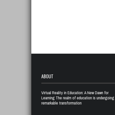
ABOUT
Virtual Reality in Education: A New Dawn for
Learning The realm of education is undergoing
remarkable transformation