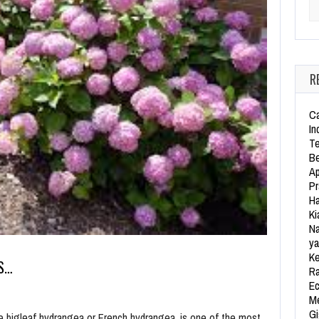
Se
R
Ca
In
Te
Be
Ap
Pr
Ha
Ki
Na
ya
Ke
S…
Ra
Ec
Me
Gi
 bigleaf hydrangea or French hydrangea, is one of the most