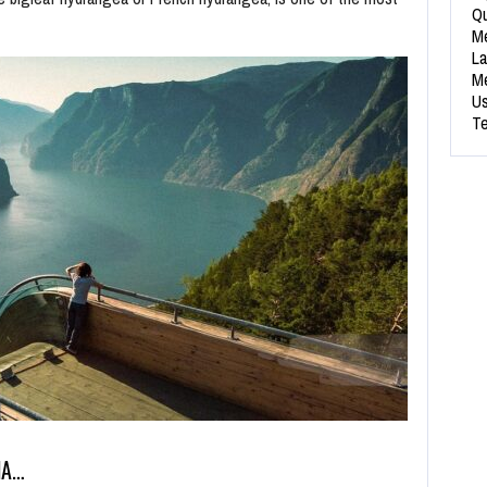
Qu
Me
La
Me
Us
Te
NA…