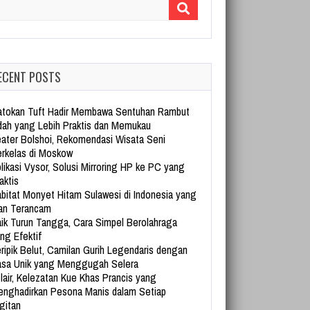
arch for:
ECENT POSTS
tokan Tuft Hadir Membawa Sentuhan Rambut
dah yang Lebih Praktis dan Memukau
ater Bolshoi, Rekomendasi Wisata Seni
rkelas di Moskow
likasi Vysor, Solusi Mirroring HP ke PC yang
aktis
bitat Monyet Hitam Sulawesi di Indonesia yang
an Terancam
ik Turun Tangga, Cara Simpel Berolahraga
ng Efektif
ripik Belut, Camilan Gurih Legendaris dengan
sa Unik yang Menggugah Selera
lair, Kelezatan Kue Khas Prancis yang
nghadirkan Pesona Manis dalam Setiap
gitan