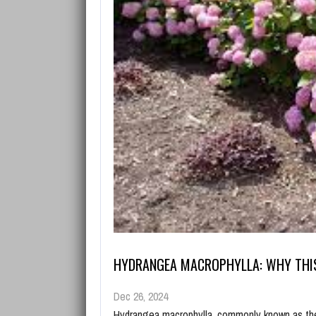
HYDRANGEA MACROPHYLLA: WHY THI
Dec 26, 2024
Hydrangea macrophylla, commonly known as the