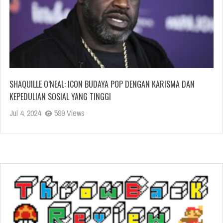
SHAQUILLE O’NEAL: ICON BUDAYA POP DENGAN KARISMA DAN
KEPEDULIAN SOSIAL YANG TINGGI
Jul 4, 2024
599 Views