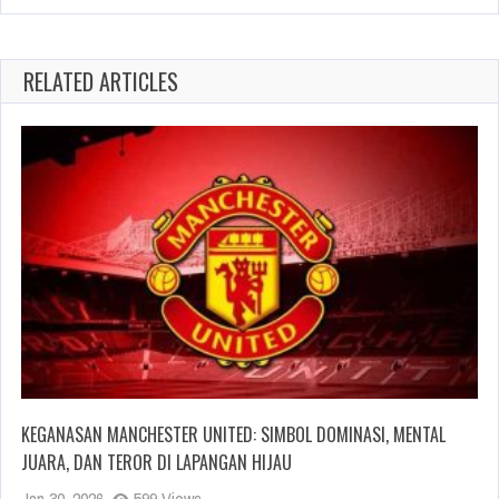
RELATED ARTICLES
KEGANASAN MANCHESTER UNITED: SIMBOL DOMINASI, MENTAL
JUARA, DAN TEROR DI LAPANGAN HIJAU
Jan 30, 2026
599 Views