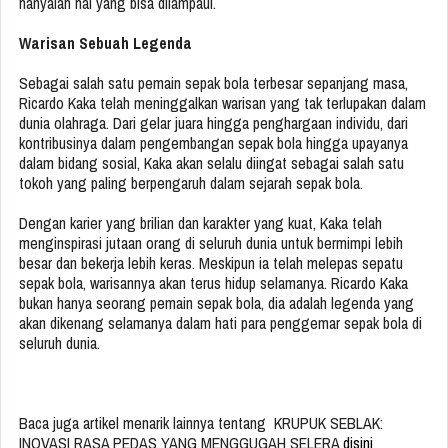
hanyalah hal yang bisa dilampaui.
Warisan Sebuah Legenda
Sebagai salah satu pemain sepak bola terbesar sepanjang masa,
Ricardo Kaka telah meninggalkan warisan yang tak terlupakan dalam
dunia olahraga. Dari gelar juara hingga penghargaan individu, dari
kontribusinya dalam pengembangan sepak bola hingga upayanya
dalam bidang sosial, Kaka akan selalu diingat sebagai salah satu
tokoh yang paling berpengaruh dalam sejarah sepak bola.
Dengan karier yang brilian dan karakter yang kuat, Kaka telah
menginspirasi jutaan orang di seluruh dunia untuk bermimpi lebih
besar dan bekerja lebih keras. Meskipun ia telah melepas sepatu
sepak bola, warisannya akan terus hidup selamanya. Ricardo Kaka
bukan hanya seorang pemain sepak bola, dia adalah legenda yang
akan dikenang selamanya dalam hati para penggemar sepak bola di
seluruh dunia.
Baca juga artikel menarik lainnya tentang KRUPUK SEBLAK:
INOVASI RASA PEDAS YANG MENGGUGAH SELERA
disini