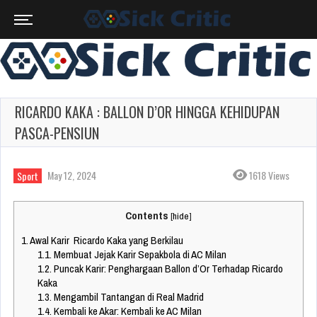
RICARDO KAKA : BALLON D’OR HINGGA KEHIDUPAN
PASCA-PENSIUN
May 12, 2024
1618 Views
Sport
Contents
[
hide
]
1.
Awal Karir Ricardo Kaka yang Berkilau
1.1.
Membuat Jejak Karir Sepakbola di AC Milan
1.2.
Puncak Karir: Penghargaan Ballon d’Or Terhadap Ricardo
Kaka
1.3.
Mengambil Tantangan di Real Madrid
1.4.
Kembali ke Akar: Kembali ke AC Milan