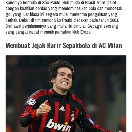
Kariernya bermula di São Paulo, klub muda di Brasil. Atlet
jpslot
dengan keahlian cerdas yang mendominasikan bola dan mencetak
gol yang luar biasa ini segera mulai menerima pengakuan yang
berhak. Debut di tim senior São Paulo diadakan pada tahun 2001.
Dari awal perjalanannya yang mulia itu dimulai. Sebagai seorang
yang sangat cepat menarik perhatian klub Eropa.
Membuat Jejak Karir Sepakbola di AC Milan