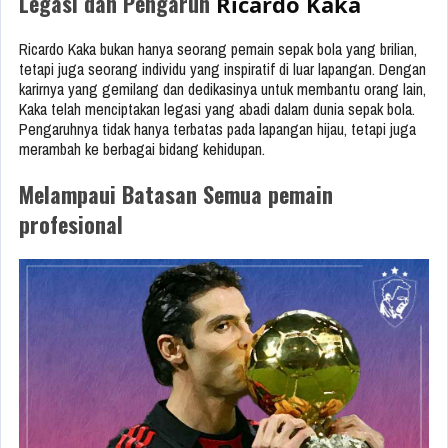
Legasi dan Pengaruh
Ricardo Kaka
Ricardo Kaka bukan hanya seorang pemain sepak bola yang brilian,
tetapi juga seorang individu yang inspiratif di luar lapangan. Dengan
karirnya yang gemilang dan dedikasinya untuk membantu orang lain,
Kaka telah menciptakan legasi yang abadi dalam dunia sepak bola.
Pengaruhnya tidak hanya terbatas pada lapangan hijau, tetapi juga
merambah ke berbagai bidang kehidupan.
Melampaui Batasan Semua pemain
profesional